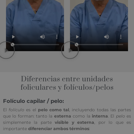
Diferencias entre unidades
foliculares y folículos/pelos
Folículo capilar / pelo:
El
folículo
es el
pelo como tal
, incluyendo todas las partes
que lo forman: tanto la
externa
como la
interna
. El
pelo
es
simplemente la parte
visible y externa
, por lo que es
importante
diferenciar ambos términos
: