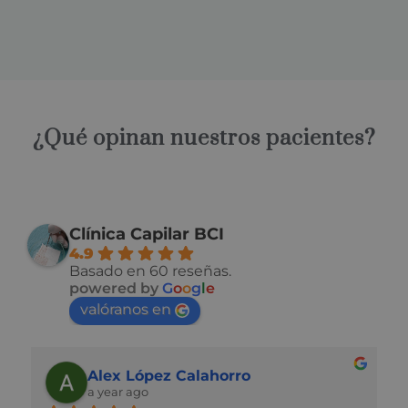
¿Qué opinan nuestros pacientes?
Clínica Capilar BCI
4.9
Basado en 60 reseñas.
powered by
G
o
o
g
l
e
valóranos en
Raimon MG
a year ago