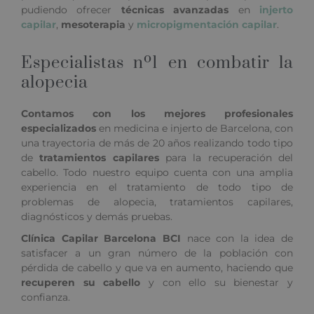
pudiendo ofrecer
técnicas avanzadas
en
injerto
Da el primer
capilar
,
mesoterapia
y
micropigmentación capilar
.
paso hacia tu
cambio
Especialistas nº1 en combatir la
alopecia
HAZ TU
PRUEBA
AHORA
Contamos con los mejores profesionales
especializados
en medicina e injerto de Barcelona, con
una trayectoria de más de 20 años realizando todo tipo
de
tratamientos capilares
para la recuperación del
cabello. Todo nuestro equipo cuenta con una amplia
experiencia en el tratamiento de todo tipo de
problemas de alopecia, tratamientos capilares,
diagnósticos y demás pruebas.
Clínica Capilar Barcelona BCI
nace con la idea de
satisfacer a un gran número de la población con
pérdida de cabello y que va en aumento, haciendo que
recuperen su cabello
y con ello su bienestar y
confianza.