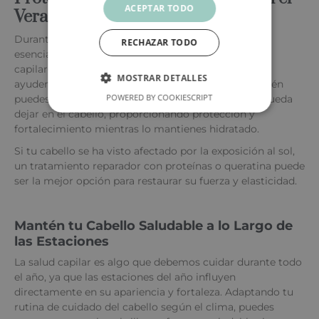
ACEPTAR TODO
Verano
Durante los meses de calor, la protección solar es
RECHAZAR TODO
esencial. Usa productos como protectores solares
capilares o aceites con factor de protección UV que
MOSTRAR DETALLES
ayuden a prevenir el daño causado por el sol. También
POWERED BY COOKIESCRIPT
puedes optar por un tratamiento nutritivo que se pueda
dejar en el cabello, proporcionando protección y
fortalecimiento mientras lo mantienes hidratado.
Si tu cabello se ha visto afectado por la exposición al sol,
un tratamiento reparador con proteínas o queratina puede
ser la mejor opción para restaurar su fuerza y elasticidad.
Mantén tu Cabello Saludable a lo Largo de
las Estaciones
La salud capilar es algo que debemos cuidar durante todo
el año, ya que las estaciones del año influyen
directamente en su apariencia y fortaleza. Adaptando tu
rutina de cuidado del cabello según el clima, puedes