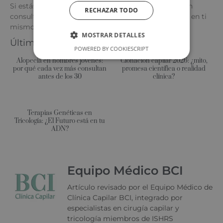
Si estás lidiando con pérdida de cabello, no dudes en
RECHAZAR TODO
consultarnos. ¡Recupera la confianza en tu cabello y en ti
mismo!
MOSTRAR DETALLES
Últimos posts:
POWERED BY COOKIESCRIPT
Alopecia en hombres jóvenes:
Clonación capilar 2026: ¿mito,
por qué cada vez más consultan
promesa científica o realidad
antes de los 30
clínica?
Terapias Genéticas en
Tricología: ¿El Futuro está en tu
ADN?
Equipo Médico BCI
Artículo revisado por el Equipo Médico de
Clínica Capilar BCI, integrado por
especialistas en cirugía capilar y
tricología miembros de ISHRS