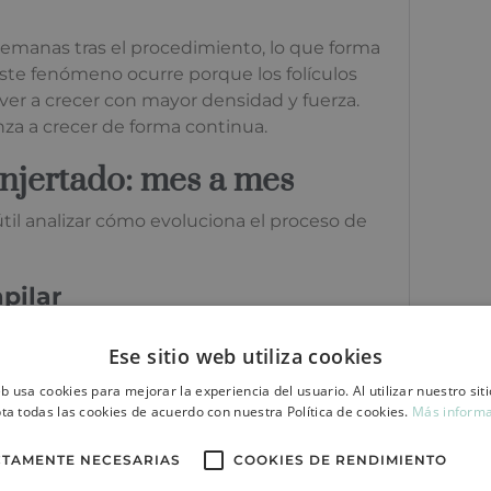
emanas tras el procedimiento, lo que forma
ste fenómeno ocurre porque los folículos
ver a crecer con mayor densidad y fuerza.
za a crecer de forma continua.
injertado: mes a mes
 útil analizar cómo evoluciona el proceso de
pilar
ras
en la zona trasplantada. Estas costras son
Ese sitio web utiliza cookies
ncial seguir las instrucciones del médico
o, también es común que el pelo injertado
eb usa cookies para mejorar la experiencia del usuario. Al utilizar nuestro sit
ta todas las cookies de acuerdo con nuestra Política de cookies.
Más inform
CTAMENTE NECESARIAS
COOKIES DE RENDIMIENTO