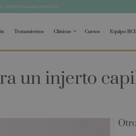
6
|
info@clinicacapilarbci.com
ón
Tratamientos
Clínicas
Cursos
Equipo BCI
a un injerto capi
Otro