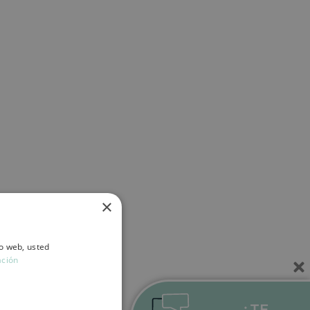
×
io web, usted
ación
¿TE