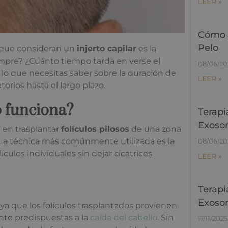
LEER »
Cómo l
Pelo
s que consideran un
injerto capilar
es la
siempre? ¿Cuánto tiempo tarda en verse el
08/06/20
o lo que necesitas saber sobre la duración de
LEER »
orios hasta el largo plazo.
o funciona?
Terapi
Exoso
 en trasplantar
folículos pilosos
de una zona
. La técnica más comúnmente utilizada es la
08/06/20
ículos individuales sin dejar cicatrices
LEER »
Terapi
Exoso
, ya que los folículos trasplantados provienen
te predispuestas a la
caída del cabello
. Sin
11/11/2025