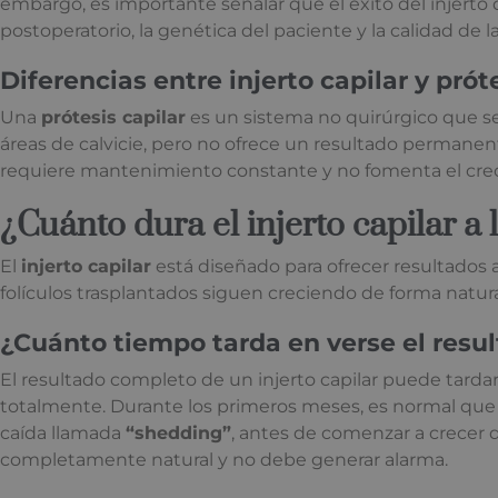
embargo, es importante señalar que el éxito del injert
postoperatorio, la genética del paciente y la calidad de 
Diferencias entre injerto capilar y prót
Una
prótesis capilar
es un sistema no quirúrgico que se
áreas de calvicie, pero no ofrece un resultado permanent
requiere mantenimiento constante y no fomenta el creci
¿Cuánto dura el injerto capilar a 
El
injerto capilar
está diseñado para ofrecer resultados a
folículos trasplantados siguen creciendo de forma natu
¿Cuánto tiempo tarda en verse el resul
El resultado completo de un injerto capilar puede tarda
totalmente. Durante los primeros meses, es normal que 
caída llamada
“shedding”
, antes de comenzar a crecer
completamente natural y no debe generar alarma.