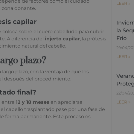
o depende de factores como el cuidado
LEER »
la zona donante.
esis capilar
Invier
la Seq
 coloca sobre el cuero cabelludo para cubrir
Frío
e. A diferencia del
injerto capilar
, la prótesis
miento natural del cabello.
29/04/20
LEER »
largo plazo?
 largo plazo, con la ventaja de que los
Verano
ral después del procedimiento.
Proteg
tado final?
22/04/20
LEER »
r entre
12 y 18 meses
en apreciarse
el cabello trasplantado pase por una fase de
 de forma permanente. Este proceso es