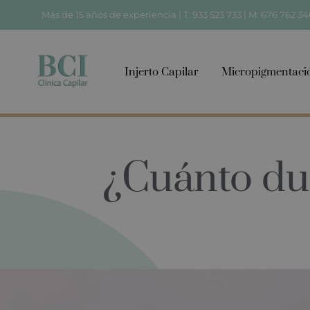
Más de 15 años de experiencia |
T: 933 523 733
|
M: 676 762 34
Injerto Capilar
Micropigmentaci
¿Cuánto dur