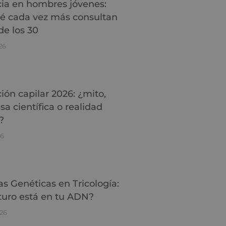
ia en hombres jóvenes:
é cada vez más consultan
de los 30
26
ión capilar 2026: ¿mito,
a científica o realidad
?
26
as Genéticas en Tricología:
turo está en tu ADN?
26