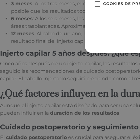
3 meses
: A los tres meses, el cabello trasplantado 
COOKIES DE PR
posible que los resultados todavía no sean muy visib
6 meses
: A los seis meses, los pacientes pueden ob
áreas trasplantadas. Aproximadamente, entre el
50
12 meses
: Al cabo de un año, la mayoría de los pac
resultado final del injerto capilar.
Injerto capilar 5 años después: ¿qué e
Cinco años después de un injerto capilar, los resultado
seguido las recomendaciones de cuidado postoperatori
capilar. El cabello injertado seguirá creciendo como el re
¿Qué factores influyen en la dura
Aunque el injerto capilar está diseñado para ser una so
pueden influir en la
duración de los resultados
.
Cuidado postoperatorio y seguimiento
El
cuidado postoperatorio
es crucial para asegurar el éx