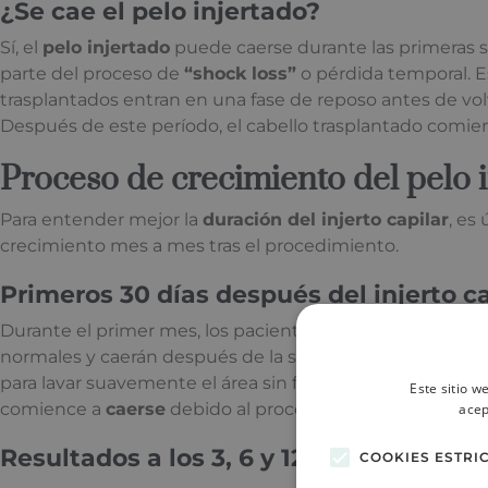
¿Se cae el pelo injertado?
Sí, el
pelo injertado
puede caerse durante las primeras s
parte del proceso de
“shock loss”
o pérdida temporal. E
trasplantados entran en una fase de reposo antes de vol
Después de este período, el cabello trasplantado comien
Proceso de crecimiento del pelo 
Para entender mejor la
duración del injerto capilar
, es
crecimiento mes a mes tras el procedimiento.
Primeros 30 días después del injerto ca
Durante el primer mes, los pacientes pueden notar
cost
normales y caerán después de la segunda semana. Es ese
para lavar suavemente el área sin frotar. En este períod
Este sitio w
comience a
caerse
debido al proceso de “shock loss.”
acep
Resultados a los 3, 6 y 12 meses
COOKIES ESTRI