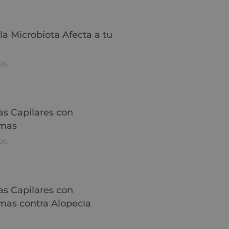
a Microbiota Afecta a tu
26
as Capilares con
mas
26
as Capilares con
mas contra Alopecia