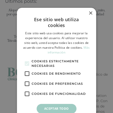
Últimos posts:
Alopecia en hombres jóvenes:
Clonación capilar 2026: ¿mito,
×
por qué cada vez más consultan
promesa científica o realidad
Ese sitio web utiliza
antes de los 30
clínica?
cookies
Este sitio web usa cookies para mejorar la
Terapias Genéticas en
experiencia del usuario. Al utilizar nuestro
Tricología: ¿El Futuro está en tu
sitio web, usted acepta todas las cookies de
ADN?
acuerdo con nuestra Política de cookies.
Más
información
COOKIES ESTRICTAMENTE
Equipo Médico BCI
NECESARIAS
COOKIES DE RENDIMIENTO
Artículo revisado por el Equipo Médico de
Clínica Capilar BCI, integrado por
COOKIES DE PREFERENCIAS
especialistas en cirugía capilar y
tricología miembros de ISHRS
COOKIES DE FUNCIONALIDAD
(International Society of Hair Restoration
Surgery), AAHRS, ESHRS y SERECAP. Con
más de 25 años de experiencia y más de
ACEPTAR TODO
10.000 pacientes tratados, garantizamos