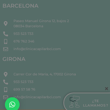
BARCELONA
Paseo Manuel Girona 12, bajos 2
08034 Barcelona
933 523 733
676 762 346
info@clinicacapilarbci.com
GIRONA
Carrer Cor de Maria, 4, 17002 Girona
933 523 733
699 57 58 76
info@clinicacapilarbci.com
¿TE
LLAMAMOS?