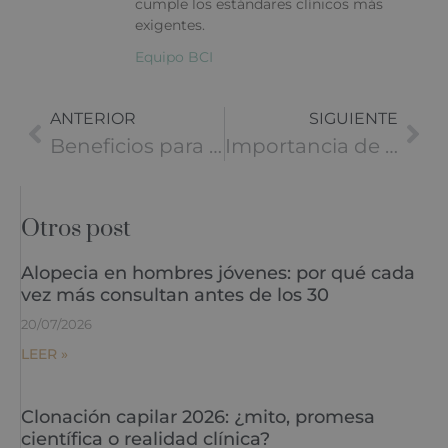
cumple los estándares clínicos más
exigentes.
Equipo BCI
ANTERIOR
SIGUIENTE
Beneficios para el pelo del vinagre de manzana
Importancia de un cuero cabelludo saludable para el cabello
Otros post
Alopecia en hombres jóvenes: por qué cada
vez más consultan antes de los 30
20/07/2026
LEER »
Clonación capilar 2026: ¿mito, promesa
científica o realidad clínica?