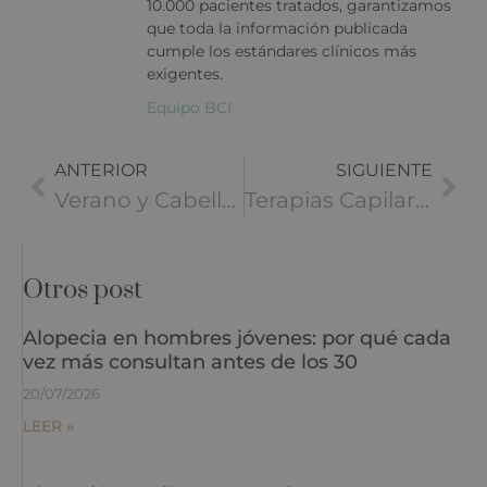
10.000 pacientes tratados, garantizamos
que toda la información publicada
cumple los estándares clínicos más
exigentes.
Equipo BCI
ANTERIOR
SIGUIENTE
Verano y Cabello: Cómo Protegerlo del Sol, Sal y Cloro
Terapias Capilares con Exosomas contra Alopecia
Otros post
Alopecia en hombres jóvenes: por qué cada
vez más consultan antes de los 30
20/07/2026
LEER »