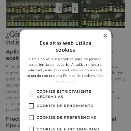
¿Cómo usar el aceite de ricino en la
×
rutina capilar?
Ese sitio web utiliza
cookies
Aplicación pura vs. mezclada con otros
aceites
Este sitio web usa cookies para mejorar la
experiencia del usuario. Al utilizar nuestro
El aceite de ricino puede aplicarse de diversas maneras,
sitio web, usted acepta todas las cookies de
dependiendo de las necesidades del cabello. Se puede usar
acuerdo con nuestra Política de cookies.
Más
puro, aplicándolo directamente sobre el cuero cabelludo y
información
las hebras, pero debido a su densidad, a menudo se
recomienda mezclarlo con otros aceites más ligeros,
COOKIES ESTRICTAMENTE
NECESARIAS
como el aceite de coco o de almendras, para facilitar su
distribución y evitar que deje el cabello demasiado
COOKIES DE RENDIMIENTO
pesado.
COOKIES DE PREFERENCIAS
Frecuencia y recomendaciones según el
tipo de cabello
COOKIES DE FUNCIONALIDAD