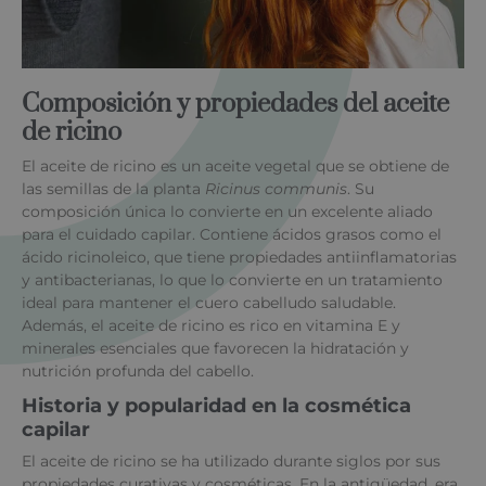
Composición y propiedades del aceite
de ricino
El aceite de ricino es un aceite vegetal que se obtiene de
las semillas de la planta
Ricinus communis
. Su
composición única lo convierte en un excelente aliado
para el cuidado capilar. Contiene ácidos grasos como el
ácido ricinoleico, que tiene propiedades antiinflamatorias
y antibacterianas, lo que lo convierte en un tratamiento
ideal para mantener el cuero cabelludo saludable.
Además, el aceite de ricino es rico en vitamina E y
minerales esenciales que favorecen la hidratación y
nutrición profunda del cabello.
Historia y popularidad en la cosmética
capilar
El aceite de ricino se ha utilizado durante siglos por sus
propiedades curativas y cosméticas. En la antigüedad, era