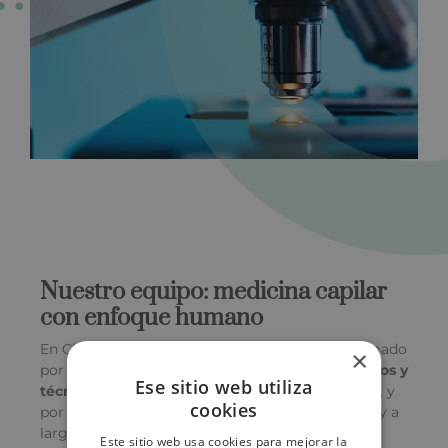
Nuestro equipo: medicina capilar
con enfoque humano
En Clínica Capilar BCI, te atiende un equipo formado
×
por
tricólogos, cirujanos capilares, dermatólogos y
Ese sitio web utiliza
técnicos especializados
. Cada paciente es único, y
cookies
por eso diseñamos soluciones realistas, eficaces y a
largo plazo.
Este sitio web usa cookies para mejorar la