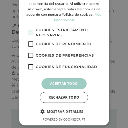
experiencia del usuario. Al utilizar nuestro
“Nuestro objetivo no es solo frenar la caída, sino
sitio web, usted acepta todas las cookies de
ayudarte a recuperar la seguridad que tu cabello te
acuerdo con nuestra Política de cookies.
Más
daba.”
información
📍 Cómo llegar desde Sant Just
COOKIES ESTRICTAMENTE
Desvern
NECESARIAS
Llegar a nuestra clínica desde Sant Just es rápido y
COOKIES DE RENDIMIENTO
cómodo:
🚗 En coche: acceso directo por Ronda de Dalt o
COOKIES DE PREFERENCIAS
Avinguda Diagonal. Aparcamiento público a menos
de 3 minutos.
COOKIES DE FUNCIONALIDAD
🚇 En transporte público: Línea T3 del Trambaix +
Metro L3 (Diagonal).
ACEPTAR TODO
🚕 También ofrecemos servicio de atención
preferente para pacientes que vienen desde fuera de
Barcelona.
RECHAZAR TODO
MOSTRAR DETALLES
POWERED BY COOKIESCRIPT
¿Quieres más información?