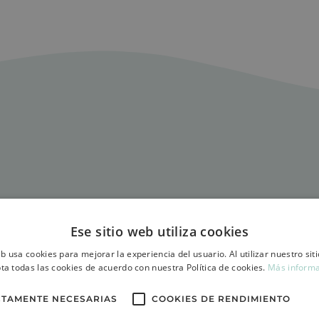
Tipos de alop
Ese sitio web utiliza cookies
eb usa cookies para mejorar la experiencia del usuario. Al utilizar nuestro sit
1 – Alopecia androgénic
ta todas las cookies de acuerdo con nuestra Política de cookies.
Más inform
científico para la condici
CTAMENTE NECESARIAS
COOKIES DE RENDIMIENTO
de patrón masculino o f
de cabello.