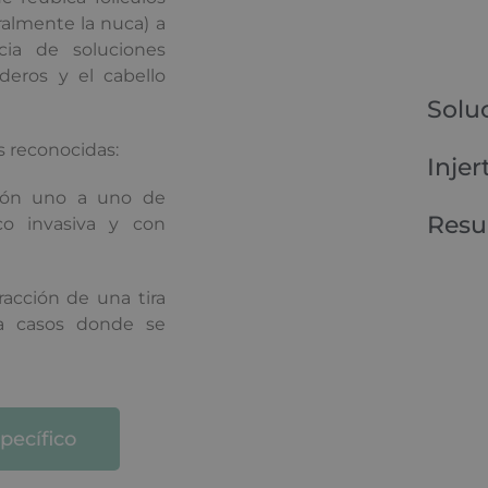
almente la nuca) a
cia de soluciones
deros y el cabello
Solu
s reconocidas:
Injer
ión uno a uno de
Resu
oco invasiva y con
acción de una tira
ra casos donde se
pecífico