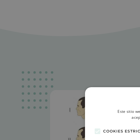
Este sitio w
acep
COOKIES ESTRI