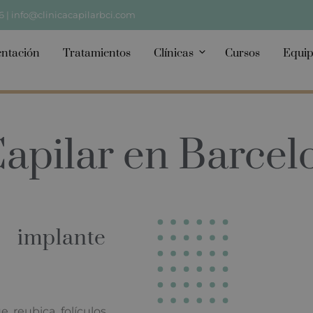
6
|
info@clinicacapilarbci.com
ntación
Tratamientos
Clínicas
Cursos
Equip
apilar en Barcel
implante
 reubica folículos