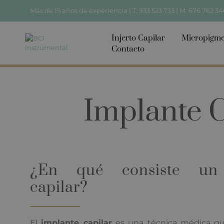
Más de 15 años de experiencia |
T: 933 523 733
|
M: 676 762 34
Injerto Capilar
Micropigme
Contacto
Implante C
¿En qué consiste un 
capilar?
El
implante capilar
es una técnica médica que