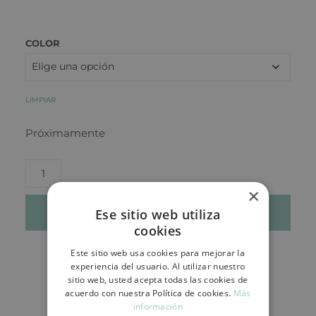
COLOR
LIMPIAR
Próximamente
×
Ese sitio web utiliza
AÑADIR AL CARRITO
cookies
Este sitio web usa cookies para mejorar la
experiencia del usuario. Al utilizar nuestro
sitio web, usted acepta todas las cookies de
acuerdo con nuestra Política de cookies.
Más
información