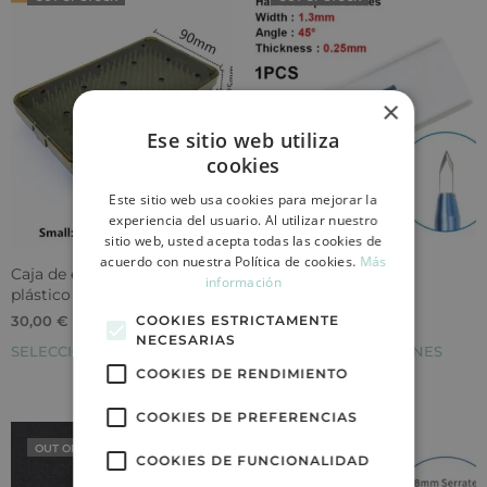
×
Ese sitio web utiliza
cookies
Este sitio web usa cookies para mejorar la
experiencia del usuario. Al utilizar nuestro
sitio web, usted acepta todas las cookies de
acuerdo con nuestra Política de cookies.
Más
Caja de esterilización de
Punta de zafiro para
información
plástico y silicona
incisiones 1-3 mm
COOKIES ESTRICTAMENTE
30,00
€
70,00
€
NECESARIAS
SELECCIONAR OPCIONES
SELECCIONAR OPCIONES
COOKIES DE RENDIMIENTO
COOKIES DE PREFERENCIAS
OUT OF STOCK
OUT OF STOCK
COOKIES DE FUNCIONALIDAD