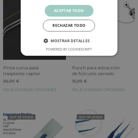
ACEPTAR TODO
RECHAZAR TODO
MOSTRAR DETALLES
POWERED BY COOKIESCRIPT
Pinza curva para
Punch para extracción
trasplante capilar
de folículos serrado
30,00
€
15,00
€
SELECCIONAR OPCIONES
SELECCIONAR OPCIONES
OUT OF STOCK
OUT OF STOCK