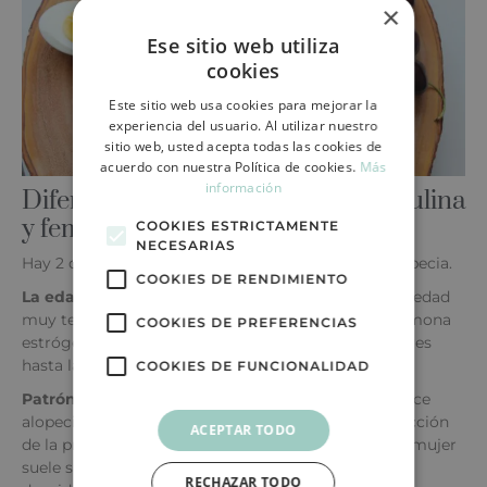
×
Ese sitio web utiliza
cookies
Este sitio web usa cookies para mejorar la
experiencia del usuario. Al utilizar nuestro
sitio web, usted acepta todas las cookies de
acuerdo con nuestra Política de cookies.
Más
información
Diferencias entre la alopecia masculina
y femenina
COOKIES ESTRICTAMENTE
NECESARIAS
Hay 2 diferencias básicas; la edad y el patrón de alopecia.
COOKIES DE RENDIMIENTO
La edad
: El hombre empieza a perder el pelo a una edad
muy temprana respecto a la mujer, debido a la hormona
COOKIES DE PREFERENCIAS
estrógeno femenina que mantiene el pelo las mujeres
hasta la menopausia.
COOKIES DE FUNCIONALIDAD
Patrón de alopecia:
Generalmente el hombre padece
alopecia incipiente, es decir, empieza con una retracción
ACEPTAR TODO
de la primera línea y pronunciación de entradas. La mujer
suele sufrir una debilitación, por lo tanto, falta de
RECHAZAR TODO