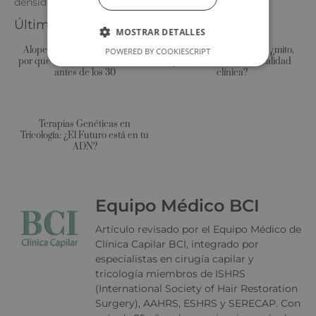
densidad.
Últimos posts:
MOSTRAR DETALLES
Alopecia en hombres jóvenes:
Clonación capilar 2026: ¿mito,
POWERED BY COOKIESCRIPT
por qué cada vez más consultan
promesa científica o realidad
antes de los 30
clínica?
Terapias Genéticas en
Tricología: ¿El Futuro está en tu
ADN?
Equipo Médico BCI
Artículo revisado por el Equipo Médico de
Clínica Capilar BCI, integrado por
especialistas en cirugía capilar y
tricología miembros de ISHRS
(International Society of Hair Restoration
Surgery), AAHRS, ESHRS y SERECAP. Con