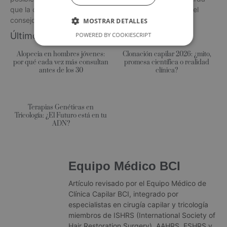
que la clave para el éxito es actuar temprano y buscar el
consejo de un profesional en medicina capilar.
MOSTRAR DETALLES
Últimos posts:
POWERED BY COOKIESCRIPT
Alopecia en hombres jóvenes:
Clonación capilar 2026: ¿mito,
por qué cada vez más consultan
promesa científica o realidad
antes de los 30
clínica?
Terapias Genéticas en
Tricología: ¿El Futuro está en tu
ADN?
Equipo Médico BCI
Artículo revisado por el Equipo Médico de
Clínica Capilar BCI, integrado por
especialistas en cirugía capilar y tricología
miembros de ISHRS (International Society of
Hair Restoration Surgery), AAHRS, ESHRS y