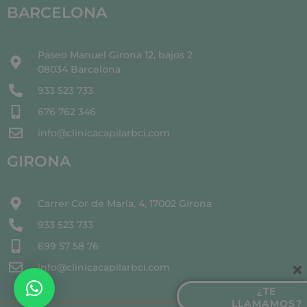
BARCELONA
Paseo Manuel Girona 12, bajos 2
08034 Barcelona
933 523 733
676 762 346
info@clinicacapilarbci.com
GIRONA
Carrer Cor de Maria, 4, 17002 Girona
933 523 733
699 57 58 76
info@clinicacapilarbci.com
¿TE
LLAMAMOS?