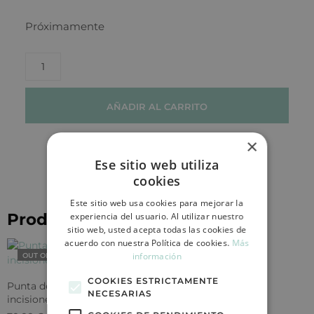
Próximamente
AÑADIR AL CARRITO
×
Ese sitio web utiliza
cookies
Este sitio web usa cookies para mejorar la
Productos relacionados
experiencia del usuario. Al utilizar nuestro
sitio web, usted acepta todas las cookies de
acuerdo con nuestra Política de cookies.
Más
información
OUT OF STOCK
OUT OF STOCK
COOKIES ESTRICTAMENTE
Punta de zafiro para
Pinza curva para
NECESARIAS
incisiones 1-3 mm
trasplante capilar