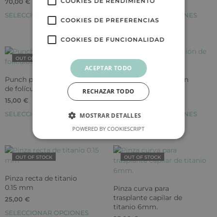
COOKIES DE RENDIMIENTO
70,00
€
30,00
€
SELECCIONAR OPCIONES
SELECCIONAR OPCIONES
COOKIES DE PREFERENCIAS
COOKIES DE FUNCIONALIDAD
OUT OF STOCK
OUT OF STOCK
ACEPTAR TODO
Punch para extracción
Punch para extracción
de folículos serrado
de folículos liso
RECHAZAR TODO
15,00
€
15,00
€
SELECCIONAR OPCIONES
SELECCIONAR OPCIONES
MOSTRAR DETALLES
POWERED BY COOKIESCRIPT
OUT OF STOCK
OUT OF STOCK
Pinza recta de titanio
0.15 mm
Pinza curva para
trasplante capilar de
25,00
€
titanio 6mm.
SELECCIONAR OPCIONES