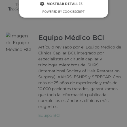
MOSTRAR DETALLES
Terapias Genéticas en
Tricología: ¿El Futuro está en tu
POWERED BY COOKIESCRIPT
ADN?
Equipo Médico BCI
Artículo revisado por el Equipo Médico de
Clínica Capilar BCI, integrado por
especialistas en cirugía capilar y
tricología miembros de ISHRS
(International Society of Hair Restoration
Surgery), AAHRS, ESHRS y SERECAP. Con
más de 25 años de experiencia y más de
10.000 pacientes tratados, garantizamos
que toda la información publicada
cumple los estándares clínicos más
exigentes.
Equipo BCI