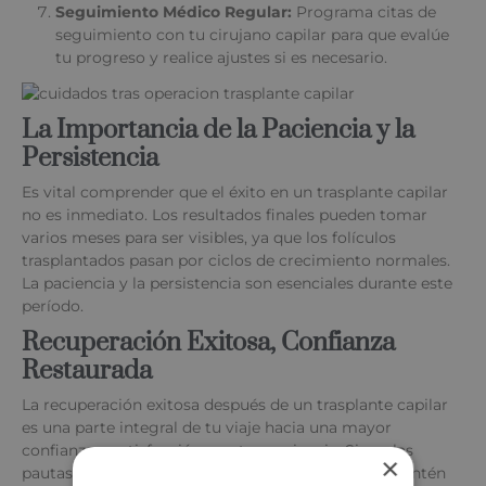
Seguimiento Médico Regular:
Programa citas de
seguimiento con tu cirujano capilar para que evalúe
tu progreso y realice ajustes si es necesario.
La Importancia de la Paciencia y la
Persistencia
Es vital comprender que el éxito en un trasplante capilar
no es inmediato. Los resultados finales pueden tomar
varios meses para ser visibles, ya que los folículos
trasplantados pasan por ciclos de crecimiento normales.
La paciencia y la persistencia son esenciales durante este
período.
Recuperación Exitosa, Confianza
Restaurada
La recuperación exitosa después de un trasplante capilar
es una parte integral de tu viaje hacia una mayor
confianza y satisfacción con tu apariencia. Sigue las
×
pautas proporcionadas por tu cirujano capilar y mantén