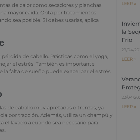
LEER »
ientas de calor como secadores y planchas
 una mayor caída. Opta por tratamientos
ndo sea posible. Si debes usarlas, aplica
Invier
la Seq
Frío
e
29/04/20
a pérdida de cabello. Prácticas como el yoga,
LEER »
nejar el estrés. También es importante
e la falta de sueño puede exacerbar el estrés
Verano
Proteg
o
22/04/20
LEER »
las de caballo muy apretadas o trenzas, ya
a por tracción. Además, utiliza un champú y
ta el lavado a cuando sea necesario para
es.