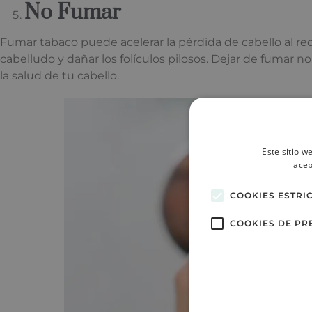
No Fumar
Fumar tabaco puede acelerar la pérdida de cabello al red
cabelludo y dañar los folículos pilosos. Dejar de fumar n
la salud de tu cabello.
Este sitio w
acep
COOKIES ESTRI
COOKIES DE PR