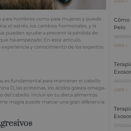
LEER »
to para hombres como para mujeres y puede
Cómo l
a, el estrés, los cambios hormonales, y la
Pelo
que pueden ayudar a prevenir la pérdida de
08/06/20
que ha empezado. En este artículo,
LEER »
a experiencia y conocimiento de los expertos
Terapi
Exoso
nas es fundamental para mantener el cabello
08/06/20
mina D, las proteínas, los ácidos grasos omega-
LEER »
o del cabello. Incluir en tu dieta alimentos
carne magra puede marcar una gran diferencia
Terapi
Exoso
gresivos
11/11/2025