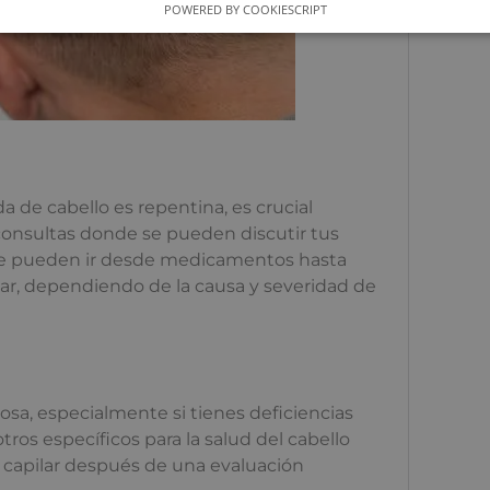
POWERED BY COOKIESCRIPT
da de cabello es repentina, es crucial
e consultas donde se pueden discutir tus
que pueden ir desde medicamentos hasta
ar, dependiendo de la causa y severidad de
sa, especialmente si tienes deficiencias
ros específicos para la salud del cabello
capilar después de una evaluación