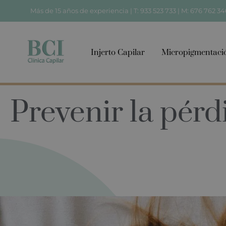
Más de 15 años de experiencia |
T: 933 523 733
|
M: 676 762 34
Injerto Capilar
Micropigmentaci
Prevenir la pérd