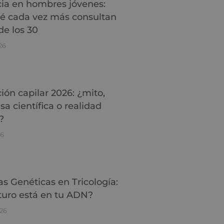
ia en hombres jóvenes:
é cada vez más consultan
de los 30
26
ión capilar 2026: ¿mito,
a científica o realidad
?
26
as Genéticas en Tricología:
turo está en tu ADN?
26