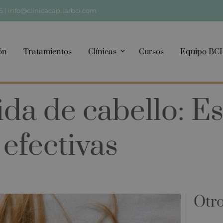
6
|
info@clinicacapilarbci.com
ón
Tratamientos
Clínicas
Cursos
Equipo BCI
ida de cabello: Es
efectivas
Otro