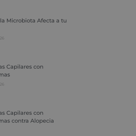
a Microbiota Afecta a tu
26
as Capilares con
mas
26
as Capilares con
mas contra Alopecia