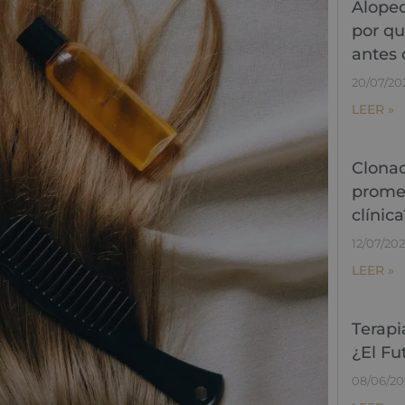
Alopec
por qu
antes 
20/07/20
LEER »
Clonac
promes
clínica
12/07/20
LEER »
Terapi
¿El Fu
08/06/20